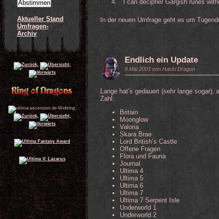
4.
I can decipher Gargish runes witho
Aktueller Stand
In der neuen Umfrage geht es um Tugende
Umfragen-
Archiv
Endlich ein Update
9.Mai 2003 von Hacki Dragon
Lange hat’s gedauert (sehr lange sogar), a
Zahl:
Britain
Moonglow
Valoria
Skara Brae
Lord British’s Castle
Offene Fragen
Flora und Fauna
Journal
Ultima 4
Ultima 5
Ultima 6
Ultima 7
Ultima 7 Serpent Isle
Underworld 1
Underworld 2