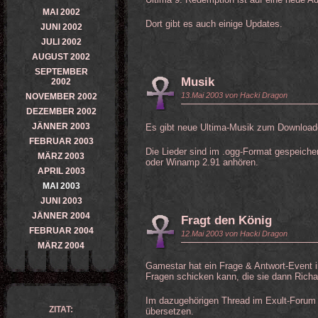
MAI 2002
Dort gibt es auch einige Updates.
JUNI 2002
JULI 2002
AUGUST 2002
SEPTEMBER
Musik
2002
13.Mai 2003 von Hacki Dragon
NOVEMBER 2002
DEZEMBER 2002
JÄNNER 2003
Es gibt neue Ultima-Musik zum Downloa
FEBRUAR 2003
Die Lieder sind im .ogg-Format gespeiche
MÄRZ 2003
oder Winamp 2.91 anhören.
APRIL 2003
MAI 2003
JUNI 2003
JÄNNER 2004
Fragt den König
FEBRUAR 2004
12.Mai 2003 von Hacki Dragon
MÄRZ 2004
Gamestar hat ein Frage & Antwort-Event 
Fragen schicken kann, die sie dann Richard
Im dazugehörigen Thread im Exult-Forum 
ZITAT:
übersetzen.