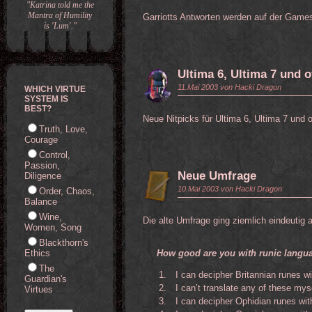
"Katrina told me the
Mantra of Humility
Garriotts Antworten werden auf der Games
is 'Lum'."
Ultima 6, Ultima 7 und 
11.Mai 2003 von Hacki Dragon
WHICH VIRTUE
SYSTEM IS
BEST?
Neue Nitpicks für Ultima 6, Ultima 7 und 
Truth, Love,
Courage
Control,
Passion,
Neue Umfrage
Diligence
10.Mai 2003 von Hacki Dragon
Order, Chaos,
Balance
Wine,
Die alte Umfrage ging ziemlich eindeutig
Women, Song
Blackthorn's
Ethics
How good are you with runic langu
The
1.
I can decipher Britannian runes wi
Guardian's
2.
I can’t translate any of these mys
Virtues
3.
I can decipher Ophidian runes with