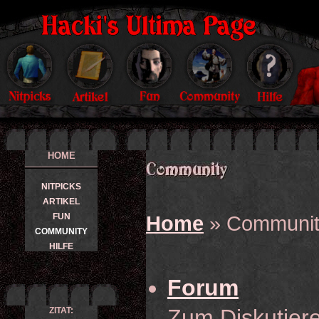
HOME
NITPICKS
ARTIKEL
FUN
Home
» Communit
COMMUNITY
HILFE
Forum
Zum Diskutiere
ZITAT: