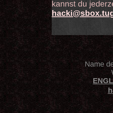
kannst du jederz
hacki@sbox.tug
Name des
ENGL
h