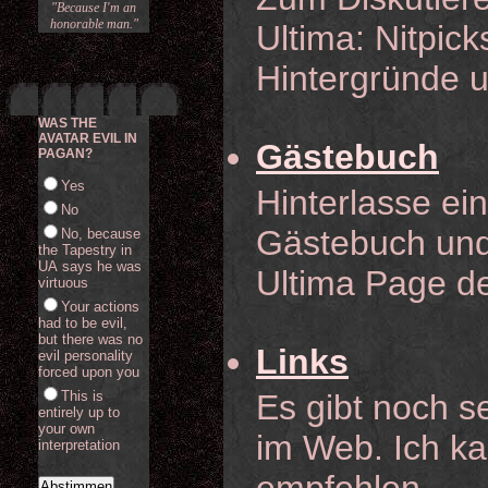
"Because I'm an
honorable man."
Ultima: Nitpick
Hintergründe u
WAS THE
AVATAR EVIL IN
Gästebuch
PAGAN?
Yes
Hinterlasse ei
No
Gästebuch und 
No, because
the Tapestry in
UA says he was
Ultima Page de
virtuous
Your actions
had to be evil,
but there was no
Links
evil personality
forced upon you
This is
Es gibt noch s
entirely up to
your own
im Web. Ich ka
interpretation