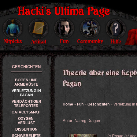
GESCHICHTEN
BÖGEN UND
ARMBRÜSTE
VERLETZUNG IN
PAGAN
VERDÄCHTIGER
Home
»
Fun
»
Geschichten
» Verletzung in
TELEPORTER
CATACLYSM-KIT
OXYGEN-
Autor: Natreg Dragon
VERLUST
DISSENTION
SCHWEBELIFTE
„In Pagan ist de