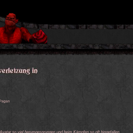
 Pagan
r Avatar so viel herumgesprungen und beim Kämpfen so oft hingefallen,