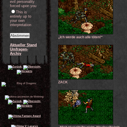
evil personality
forced upon you
This is
entirely up to
your own
interpretation
„Ich werde auch alle töten!“
Aktueller Stand
Umfragen-
Archiv
ZACK