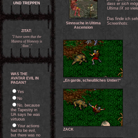
UND TREPPEN
dass er sich mögl
Ultima IX so vie
Das finde ich seh
Sinnsuche in Ultima
Screenhots:
Ascension
ZITAT:
"I have seen that the
Mantra of Honesty is
'Ahm'."
WAS THE
AVATAR EVIL IN
„En garde, scheußliches Untier!“
PAGAN?
Yes
No
No, because
the Tapestry in
UA says he was
virtuous
Your actions
ZACK
had to be evil,
but there was no