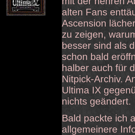
mit der hehren Ab
alten Fans enttä
Ascension läche
zu zeigen, warum 
besser sind als d
schon bald eröffn
halber auch für d
Nitpick-Archiv. 
Ultima IX gegenüb
nichts geändert.
Bald packte ich
allgemeinere Inf