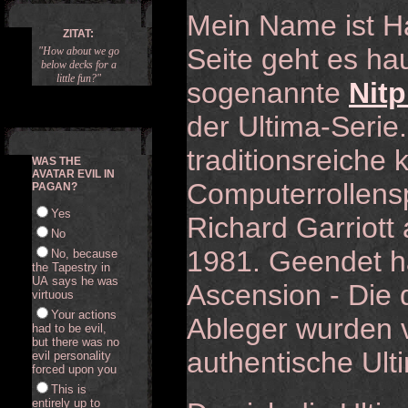
Mein Name ist Ha
ZITAT:
Seite geht es ha
"How about we go
below decks for a
little fun?"
sogenannte
Nitp
der Ultima-Serie.
traditionsreiche 
WAS THE
AVATAR EVIL IN
Computerrollensp
PAGAN?
Yes
Richard Garriott 
No
1981. Geendet ha
No, because
the Tapestry in
UA says he was
Ascension - Die 
virtuous
Your actions
Ableger wurden v
had to be evil,
but there was no
authentische Ult
evil personality
forced upon you
This is
entirely up to