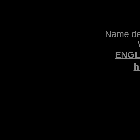
Name des
ENGL
h