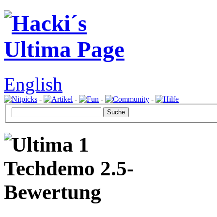
English
-
-
-
-