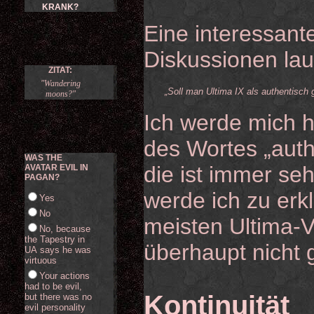
KRANK?
Eine interessante
Diskussionen lau
ZITAT:
"Wandering
„Soll man Ultima IX als authentisch 
moons?"
Ich werde mich h
des Wortes „auth
WAS THE
die ist immer seh
AVATAR EVIL IN
PAGAN?
werde ich zu er
Yes
No
meisten Ultima-
No, because
the Tapestry in
überhaupt nicht g
UA says he was
virtuous
Your actions
had to be evil,
Kontinuität
but there was no
evil personality