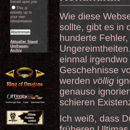
forced upon you
This is
entirely up to
Wie diese Websei
your own
interpretation
sollte, gibt es i
hunderte Fehler,
Aktueller Stand
Ungereimtheiten.
Umfragen-
Archiv
einmal irgendw
Geschehnisse vo
werden
völlig
igno
genauso ignorier
schieren Existen
Ich weiß, dass 
früheren Ultimas