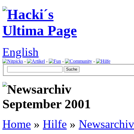
English
-
-
-
-
Home
»
Hilfe
»
Newsarchi