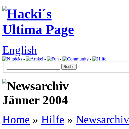
English
-
-
-
-
Home
»
Hilfe
»
Newsarchi