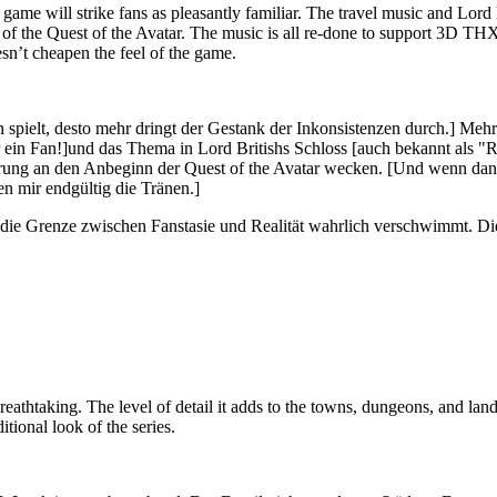
 game will strike fans as pleasantly familiar. The travel music and Lord 
 of the Quest of the Avatar. The music is all re-done to support 3D THX,
esn’t cheapen the feel of the game.
an spielt, desto mehr dringt der Gestank der Inkonsistenzen durch.]
Mehre
 ein Fan!]
und das Thema in Lord Britishs Schloss
[auch bekannt als "R
rung an den Anbeginn der Quest of the Avatar wecken.
[Und wenn dann 
n mir endgültig die Tränen.]
 Grenze zwischen Fanstasie und Realität wahrlich verschwimmt. Die 
thtaking. The level of detail it adds to the towns, dungeons, and landsca
tional look of the series.