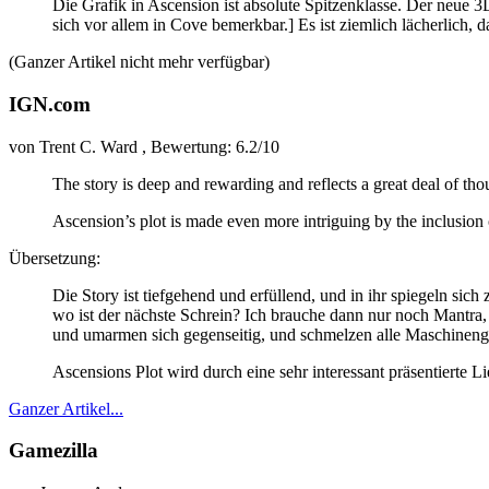
Die Grafik in Ascension ist absolute Spitzenklasse. Der neue 
sich vor allem in Cove bemerkbar.]
Es ist ziemlich lächerlich, 
(Ganzer Artikel nicht mehr verfügbar)
IGN.com
von Trent C. Ward , Bewertung: 6.2/10
The story is deep and rewarding and reflects a great deal of th
Ascension’s plot is made even more intriguing by the inclusio
Übersetzung:
Die Story ist tiefgehend und erfüllend, und in ihr spiegeln si
wo ist der nächste Schrein? Ich brauche dann nur noch Mantra,
und umarmen sich gegenseitig, und schmelzen alle Maschinen
Ascensions Plot wird durch eine sehr interessant präsentierte L
Ganzer Artikel...
Gamezilla