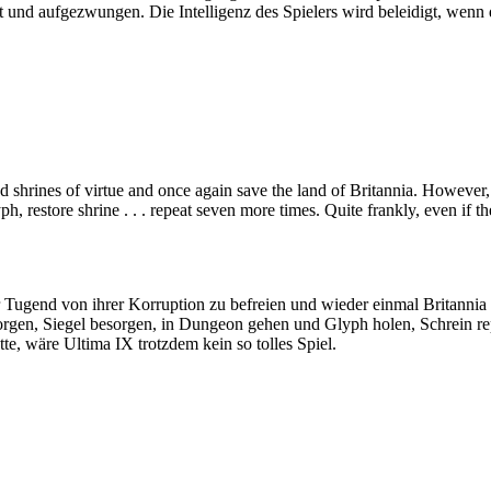
t und aufgezwungen. Die Intelligenz des Spielers wird beleidigt, wenn 
red shrines of virtue and once again save the land of Britannia. However
ph, restore shrine . . . repeat seven more times. Quite frankly, even if th
der Tugend von ihrer Korruption zu befreien und wieder einmal Britanni
sorgen, Siegel besorgen, in Dungeon gehen und Glyph holen, Schrein repa
, wäre Ultima IX trotzdem kein so tolles Spiel.