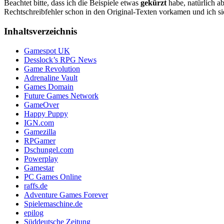
Beachtet bitte, dass ich die Beispiele etwas
gekürzt
habe, natürlich a
Rechtschreibfehler schon in den Original-Texten vorkamen und ich sie
Inhaltsverzeichnis
Gamespot UK
Desslock’s RPG News
Game Revolution
Adrenaline Vault
Games Domain
Future Games Network
GameOver
Happy Puppy
IGN.com
Gamezilla
RPGamer
Dschungel.com
Powerplay
Gamestar
PC Games Online
raffs.de
Adventure Games Forever
Spielemaschine.de
epilog
Süddeutsche Zeitung