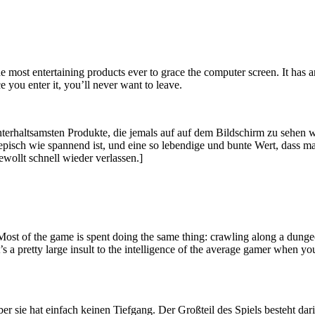
most entertaining products ever to grace the computer screen. It has an 
ce you enter it, you’ll never want to leave.
nterhaltsamsten Produkte, die jemals auf auf dem Bildschirm zu sehen 
episch wie spannend ist, und eine so lebendige und bunte Wert, dass ma
wollt schnell wieder verlassen.]
h. Most of the game is spent doing the same thing: crawling along a dung
It’s a pretty large insult to the intelligence of the average gamer when 
aber sie hat einfach keinen Tiefgang. Der Großteil des Spiels besteht da