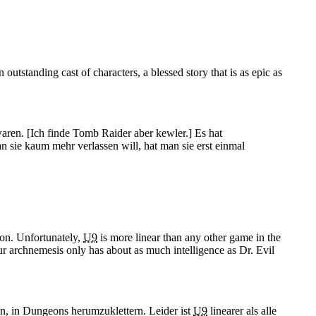
outstanding cast of characters, a blessed story that is as epic as
waren.
[Ich finde Tomb Raider aber kewler.]
Es hat
n sie kaum mehr verlassen will, hat man sie erst einmal
eon. Unfortunately,
U9
is more linear than any other game in the
your archnemesis only has about as much intelligence as Dr. Evil
rin, in Dungeons herumzuklettern. Leider ist
U9
linearer als alle