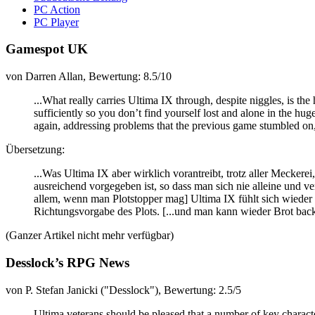
PC Action
PC Player
Gamespot UK
von Darren Allan, Bewertung: 8.5/10
...What really carries Ultima IX through, despite niggles, is th
sufficiently so you don’t find yourself lost and alone in the 
again, addressing problems that the previous game stumbled on,
Übersetzung:
...Was Ultima IX aber wirklich vorantreibt, trotz aller Mecker
ausreichend vorgegeben ist, so dass man sich nie alleine und v
allem, wenn man Plotstopper mag]
Ultima IX fühlt sich wieder
Richtungsvorgabe des Plots.
[...und man kann wieder Brot back
(Ganzer Artikel nicht mehr verfügbar)
Desslock’s RPG News
von P. Stefan Janicki ("Desslock"), Bewertung: 2.5/5
Ultima veterans should be pleased that a number of key characters