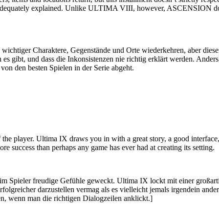
er adequately explained. Unlike ULTIMA VIII, however, ASCENSION doesn
ichtiger Charaktere, Gegenstände und Orte wiederkehren, aber dieser le
en es gibt, und dass die Inkonsistenzen nie richtig erklärt werden. A
 von den besten Spielen in der Serie abgeht.
 the player. Ultima IX draws you in with a great story, a good interface,
re success than perhaps any game has ever had at creating its setting.
beim Spieler freudige Gefühle geweckt. Ultima IX lockt mit einer großa
folgreicher darzustellen vermag als es vielleicht jemals irgendein ander
n, wenn man die richtigen Dialogzeilen anklickt.]