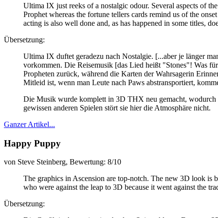
Ultima IX just reeks of a nostalgic odour. Several aspects of the
Prophet whereas the fortune tellers cards remind us of the onset
acting is also well done and, as has happened in some titles, do
Übersetzung:
Ultima IX duftet geradezu nach Nostalgie.
[...aber je länger m
vorkommen. Die Reisemusik
[das Lied heißt "Stones"! Was für
Propheten zurück, während die Karten der Wahrsagerin Erinne
Mitleid ist, wenn man Leute nach Paws abstransportiert, komme
Die Musik wurde komplett in 3D THX neu gemacht, wodurch die
gewissen anderen Spielen stört sie hier die Atmosphäre nicht.
Ganzer Artikel...
Happy Puppy
von Steve Steinberg, Bewertung: 8/10
The graphics in Ascension are top-notch. The new 3D look is brea
who were against the leap to 3D because it went against the tradi
Übersetzung: