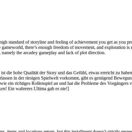
e high standard of storyline and feeling of achievement you get as you p
huge gameworld, there’s enough freedom of movement, and exploration i
 namely the arcadey gameplay and lack of plot direction.
ei, ist die hohe Qualität der Story und das Gefühl, etwas erreicht zu 
erlassen in der riesigen Spielwelt vorkommt, gibt es genügend Bewegung
 wie ein richtiges Rollenspiel an und hat die Probleme des Vorgänger
en! Ein wahreres Ultima gab es nie!]
, items and locations return, but this installment doesn’t strictly respec