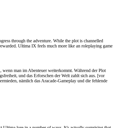
rogress through the adventure. While the plot is channelled
s rewarded. Ultima IX feels much more like an roleplaying game
haben, wenn man im Abenteuer weiterkommt. Während der Plot
sfreiheit, und das Erforschen der Welt zahlt sich aus.
[vor
s vermieden, nämlich das Aracade-Gameplay und die fehlende
t Ultima lore in a number of ways. It’s actually surprising that