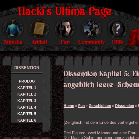
DISSENTION
PROLOG
KAPITEL 1
KAPITEL 2
KAPITEL 3
Home
»
Fun
»
Geschichten
»
Dissention
» 
KAPITEL 4
KAPITEL 5
KAPITEL 6
(Zeitgleich mit dem Ende des vorhergehe
Drei Figuren, zwei Männer und eine Fra
Der blasse Schimmer einer angezündeten F