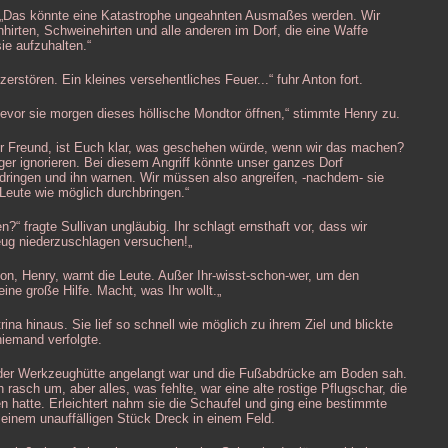
 „Das könnte eine Katastrophe ungeahnten Ausmaßes werden. Wir
hirten, Schweinehirten und alle anderen im Dorf, die eine Waffe
e aufzuhalten.“
zerstören. Ein kleines versehentliches Feuer...“ fuhr Anton fort.
vor sie morgen dieses höllische Mondtor öffnen,“ stimmte Henry zu.
ster Freund, ist Euch klar, was geschehen würde, wenn wir das machen?
er ignorieren. Bei diesem Angriff könnte unser ganzes Dorf
ingen und ihn warnen. Wir müssen also angreifen, -nachdem- sie
Leute wie möglich durchbringen.“
“ fragte Sullivan ungläubig. Ihr schlagt ernsthaft vor, dass wir
ug niederzuschlagen versuchen!„
nton, Henry, warnt die Leute. Außer Ihr-wisst-schon-wer, um den
ine große Hilfe. Macht, was Ihr wollt.„
ina hinaus. Sie lief so schnell wie möglich zu ihrem Ziel und blickte
niemand verfolgte.
an der Werkzeughütte angelangt war und die Fußabdrücke am Boden sah.
rasch um, aber alles, was fehlte, war eine alte rostige Pflugschar, die
 hatte. Erleichtert nahm sie die Schaufel und ging eine bestimmte
einem unauffälligen Stück Dreck in einem Feld.