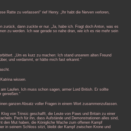
ese Ratte zu verlassen!“ rief Henry. „Ihr habt die Nerven verloren,
n zurück, dann zuckte er nur. „Ja, habe ich. Fragt doch Anton, was es
en zu werden. Ich war gerade so nahe dran, wie ich es nie mehr sein
 verbittert. „Um es kurz zu machen: Ich stand unserem alten Freund
er, und verdammt, er hätte mich fast erkannt.“
rascht.
 Katrina wissen.
kt am Laufen. Ich muss schon sagen, armer Lord British. Er sollte
r genießen.“
, einen ganzen Absatz voller Fragen in einem Wort zusammenzufassen.
s Klog von Trinsic geschafft, die Leute von Paws und Britain zu einer
tacheln. Pech für ihn, dass Aufstände und Demonstrationen alles sind,
icht den Mut haben, die Königliche Wache zum offenen Kampf
her in seinem Schloss sitzt, bleibt der Kampf zwischen Krone und