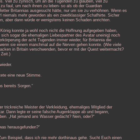
s. Viel zu zynisch, um an die Tugenden zu glauben, viel zu
 zu faul, um nach ihnen zu leben- so als ob der Guardian
etter Britannias ausgesucht hätte, nur um sie zu verhöhnen. Wenn es
l niemals mehr geworden als ein zweitklassiger Schafhirte. Sicher
n, aber dann würde er wenigstens keinen Schaden anrichten.
König konnte ja wohl noch nicht die Hoffnung aufgegeben haben,
n sich sogar die ehemaligen Liebespartner des Avatar uneinig) noch
Verkörperung der acht Tugenden immer wieder, für Britannia die
wenn sie einem manchmal auf die Nerven gehen konnte. (Wie viele
acken in Britain verschwenden, bevor er mit der Quest weitermacht?
Zeit.)
wieder.
rtete eine neue Stimme.
ns bereits Sorgen.“
der trickreiche Meister der Verkleidung, ehemaliges Mitglied der
tar. Dann legte er seine falsche Augenklappe ab und begann,
ben. „Hat jemand ans Wasser gedacht? Nein, oder?“
etwas herausgefunden?“
„Zum Beispiel, dass ich nie mehr dorthinaus gehe. Sucht Euch einen