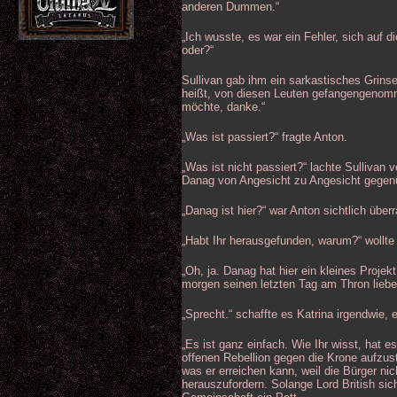
anderen Dummen.“
„Ich wusste, es war ein Fehler, sich auf di
oder?“
Sullivan gab ihm ein sarkastisches Grinse
heißt, von diesen Leuten gefangengenomm
möchte, danke.“
„Was ist passiert?“ fragte Anton.
„Was ist nicht passiert?“ lachte Sullivan
Danag von Angesicht zu Angesicht gegenüb
„Danag ist hier?“ war Anton sichtlich über
„Habt Ihr herausgefunden, warum?“ wollte
„Oh, ja. Danag hat hier ein kleines Proje
morgen seinen letzten Tag am Thron liebe
„Sprecht.“ schaffte es Katrina irgendwie
„Es ist ganz einfach. Wie Ihr wisst, hat e
offenen Rebellion gegen die Krone aufzus
was er erreichen kann, weil die Bürger n
herauszufordern. Solange Lord British sic