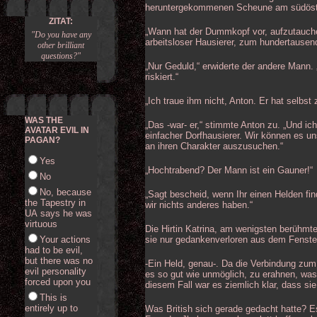
heruntergekommenen Scheune am südöstli
ZITAT:
„Wann hat der Dummkopf vor, aufzutauch
"Do you have any
arbeitsloser Hausierer, zum hundertausen
other brilliant
questions?"
„Nur Geduld,“ erwiderte der andere Mann. 
riskiert.“
„Ich traue ihm nicht, Anton. Er hat selbst
WAS THE
„Das -war- er,“ stimmte Anton zu. „Und ic
AVATAR EVIL IN
einfacher Dorfhausierer. Wir können es u
PAGAN?
an ihren Charakter auszusuchen.“
Yes
„Hochtrabend? Der Mann ist ein Gauner!“
No
No, because
„Sagt bescheid, wenn Ihr einen Helden fi
the Tapestry in
wir nichts anderes haben.“
UA says he was
virtuous
Die Hirtin Katrina, am wenigsten berühmte
Your actions
sie nur gedankenverloren aus dem Fenster g
had to be evil,
but there was no
-Ein Held, genau-. Da die Verbindung zum 
evil personality
es so gut wie unmöglich, zu erahnen, was 
forced upon you
diesem Fall war es ziemlich klar, dass 
This is
entirely up to
Was British sich gerade gedacht hatte? Es