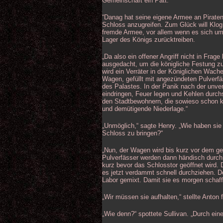
Gemeinschaft ein Patt.
“Danag hat seine eigene Armee an Piraten,
Schloss anzugreifen. Zum Glück will Klog 
fremde Armee, vor allem wenn es sich um 
Lager des Königs zurücktreiben.
„Da also ein offener Angriff nicht in Fra
ausgedacht, um die königliche Festung zu
wird ein Verräter in der Königlichen Wach
Wagen, gefüllt mit angezündeten Pulverfä
des Palastes. In der Panik nach der unve
eindringen, Feuer legen und Kehlen durch
den Stadtbewohnern, die sowieso schon ku
und demütigende Niederlage.“
„Unmöglich,“ sagte Henry. „Wie haben sie
Schloss zu bringen?“
„Nun, der Wagen wird bis kurz vor dem ge
Pulverfässer werden dann händisch durch
kurz bevor das Schlosstor geöffnet wird.
es jetzt verdammt schnell durchziehen. D
Labor gemixt. Damit sie es morgen schaf
„Wir müssen sie aufhalten,“ stellte Anton f
„Wie denn?“ spottete Sullivan. „Durch ei