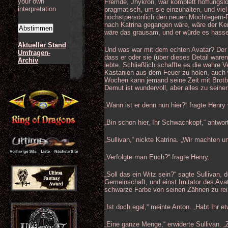
your own
Fremde, Jhykron, war komplett hoffungslo
interpretation
pragmatisch, um sie einzuhalten, und viel
höchstpersönlich den neuen Möchtegern-R
nach Katrina gegangen wäre, wäre der Ker
wäre das grausam, und er würde es hasse
Aktueller Stand
Und was war mit dem echten Avatar? Der 
Umfragen-
dass er oder sie (über dieses Detail ware
Archiv
lebte. Schließlich schaffte es die wahre 
Kastanien aus dem Feuer zu holen, auch 
Wochen kann jemand seine Zeit mit Brotb
Demut ist wundervoll, aber alles zu seiner 
„Wann ist er denn nun hier?“ fragte Henry 
„Bin schon hier, Ihr Schwachkopf,“ antwo
„Sullivan,“ nickte Katrina. „Wir machten u
„Verfolgte man Euch?“ fragte Henry.
„Soll das ein Witz sein?“ sagte Sullivan, 
Gemeinschaft, und einst Imitator des Ava
schwarze Farbe von seinen Zähnen zu rei
„Ist doch egal,“ meinte Anton. „Habt Ihr 
„Eine ganze Menge,“ erwiderte Sullivan. 