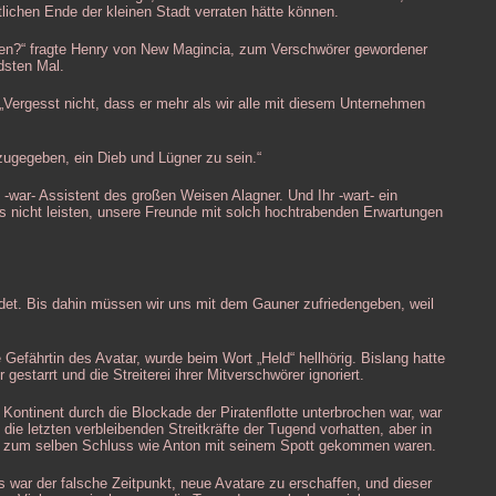
chen Ende der kleinen Stadt verraten hätte können.
en?“ fragte Henry von New Magincia, zum Verschwörer gewordener
dsten Mal.
„Vergesst nicht, dass er mehr als wir alle mit diesem Unternehmen
 zugegeben, ein Dieb und Lügner zu sein.“
h -war- Assistent des großen Weisen Alagner. Und Ihr -wart- ein
ns nicht leisten, unsere Freunde mit solch hochtrabenden Erwartungen
ndet. Bis dahin müssen wir uns mit dem Gauner zufriedengeben, weil
 Gefährtin des Avatar, wurde beim Wort „Held“ hellhörig. Bislang hatte
estarrt und die Streiterei ihrer Mitverschwörer ignoriert.
Kontinent durch die Blockade der Piratenflotte unterbrochen war, war
die letzten verbleibenden Streitkräfte der Tugend vorhatten, aber in
sie zum selben Schluss wie Anton mit seinem Spott gekommen waren.
 war der falsche Zeitpunkt, neue Avatare zu erschaffen, und dieser