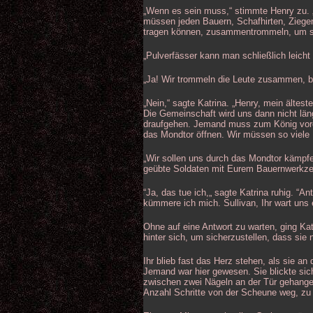
„Wenn es sein muss,“ stimmte Henry zu.
müssen jeden Bauern, Schafhirten, Ziegen
tragen können, zusammentrommeln, um si
„Pulverfässer kann man schließlich leicht 
„Ja! Wir trommeln die Leute zusammen, be
„Nein,“ sagte Katrina. „Henry, mein älte
Die Gemeinschaft wird uns dann nicht läng
draufgehen. Jemand muss zum König vordr
das Mondtor öffnen. Wir müssen so viele 
„Wir sollen uns durch das Mondtor kämpfen?
geübte Soldaten mit Eurem Bauernwerkze
“Ja, das tue ich,„ sagte Katrina ruhig. “A
kümmere ich mich. Sullivan, Ihr wart uns e
Ohne auf eine Antwort zu warten, ging Katr
hinter sich, um sicherzustellen, dass sie 
Ihr blieb fast das Herz stehen, als sie 
Jemand war hier gewesen. Sie blickte sich 
zwischen zwei Nägeln an der Tür gehangen
Anzahl Schritte von der Scheune weg, zu 