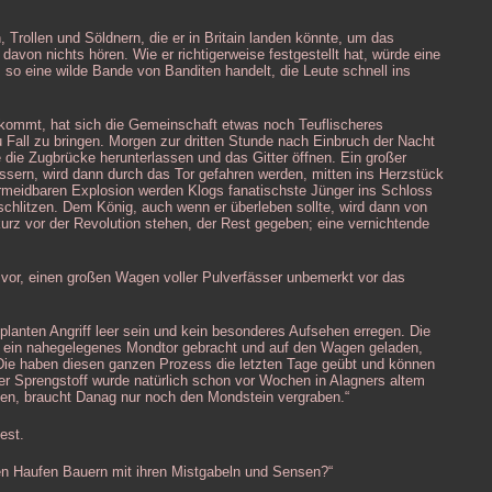
 Trollen und Söldnern, die er in Britain landen könnte, um das
davon nichts hören. Wie er richtigerweise festgestellt hat, würde eine
so eine wilde Bande von Banditen handelt, die Leute schnell ins
ge kommt, hat sich die Gemeinschaft etwas noch Teuflischeres
 Fall zu bringen. Morgen zur dritten Stunde nach Einbruch der Nacht
e die Zugbrücke herunterlassen und das Gitter öffnen. Ein großer
ssern, wird dann durch das Tor gefahren werden, mitten ins Herzstück
rmeidbaren Explosion werden Klogs fanatischste Jünger ins Schloss
schlitzen. Dem König, auch wenn er überleben sollte, wird dann von
rz vor der Revolution stehen, der Rest gegeben; eine vernichtende
 vor, einen großen Wagen voller Pulverfässer unbemerkt vor das
planten Angriff leer sein und kein besonderes Aufsehen erregen. Die
 ein nahegelegenes Mondtor gebracht und auf den Wagen geladen,
 Die haben diesen ganzen Prozess die letzten Tage geübt und können
er Sprengstoff wurde natürlich schon vor Wochen in Alagners altem
fen, braucht Danag nur noch den Mondstein vergraben.“
est.
nen Haufen Bauern mit ihren Mistgabeln und Sensen?“