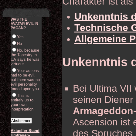
Charakter ist als
Unkenntnis d
WAS THE
AVATAR EVIL IN
Technische 
PAGAN?
Allgemeine 
Yes
No
No, because
the Tapestry in
Unkenntnis 
UA says he was
virtuous
Your actions
had to be evil,
but there was no
evil personality
Bei Ultima VII
forced upon you
This is
seinen Diener
entirely up to
your own
Armageddon-
interpretation
Ascension ist 
des Spruches hi
Aktueller Stand
Umfragen-