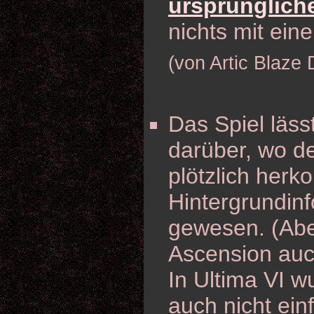
ursprüngliche
nichts mit ein
(von Artic Blaze
Das Spiel läss
darüber, wo d
plötzlich herk
Hintergrundin
gewesen. (Abe
Ascension auc
In Ultima VI 
auch nicht ein