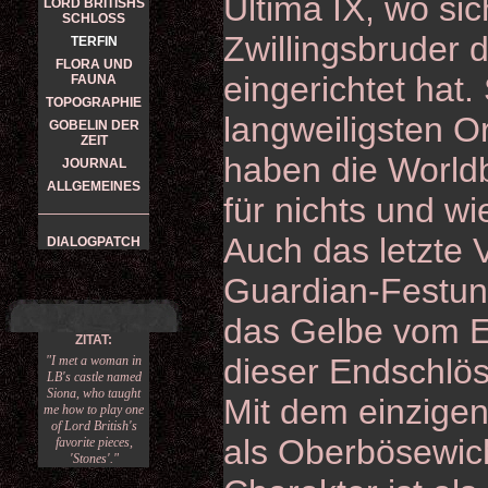
Ultima IX, wo si
LORD BRITISHS
SCHLOSS
Zwillingsbruder 
TERFIN
FLORA UND
eingerichtet hat.
FAUNA
TOPOGRAPHIE
langweiligsten Or
GOBELIN DER
ZEIT
haben die Worldb
JOURNAL
ALLGEMEINES
für nichts und w
Auch das letzte V
DIALOGPATCH
Guardian-Festung
das Gelbe vom Ei
ZITAT:
dieser Endschlös
"I met a woman in
LB's castle named
Siona, who taught
Mit dem einzige
me how to play one
of Lord British's
als Oberbösewic
favorite pieces,
'Stones'."