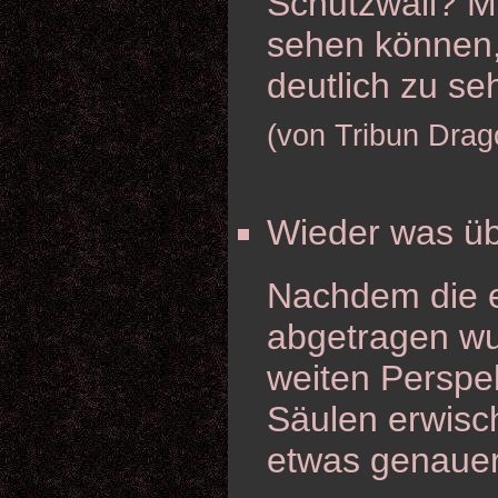
Schutzwall? Ma
sehen können, 
deutlich zu seh
(von Tribun Drag
Wieder was üb
Nachdem die 
abgetragen wur
weiten Perspek
Säulen erwisc
etwas genauer