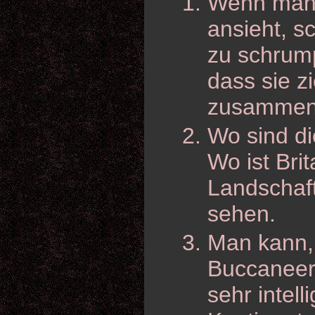
Wenn man 
ansieht, s
zu schrump
dass sie z
zusammen
Wo sind d
Wo ist Bri
Landschaft
sehen.
Man kann,
Buccaneer
sehr intel