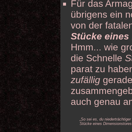
Für das Armag
übrigens ein 
von der fatale
Stücke eines
Hmm... wie gro
die Schnelle
S
parat zu haben
zufällig
gerade
zusammengebr
auch genau a
„So sei es, du niederträchtige
Stücke eines Dimensionstores