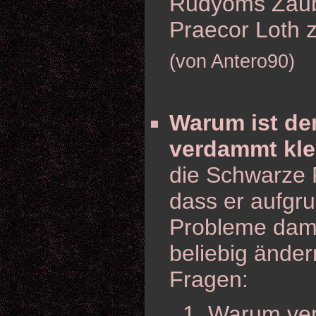
Rudyoms Zaub
Praecor Loth z
(von Antero90)
Warum ist der
verdammt kle
die Schwarze P
dass er aufgr
Probleme dami
beliebig änder
Fragen:
Warum verk