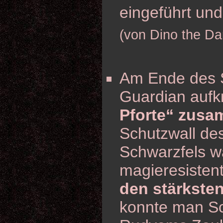
eingeführt un
(von Dino the Da
Am Ende des S
Guardian aufk
Pforte“ zus
Schutzwall de
Schwarzfels w
magieresisten
den stärksten
konnte man Sch