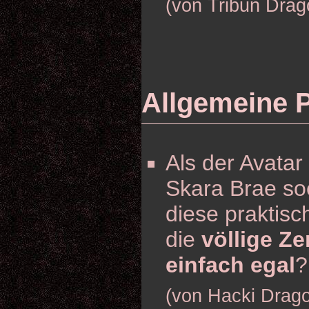
(von Tribun Drag
Allgemeine 
Als der Avatar
Skara Brae so
diese praktisc
die
völlige Z
einfach egal
?
(von Hacki Drag