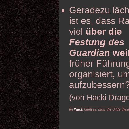
Geradezu läch
ist es, dass R
viel
über die
Festung des
Guardian
wei
früher Führun
organisiert, u
aufzubessern
(von Hacki Drag
Im
Patch
heißt es, dass die Gilde dies