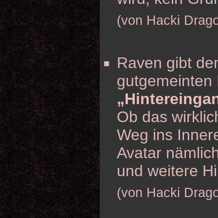
(von Hacki Drag
Raven gibt de
gutgemeinten 
„Hintereinga
Ob das wirklic
Weg ins Inner
Avatar nämlich
und weitere H
(von Hacki Drag