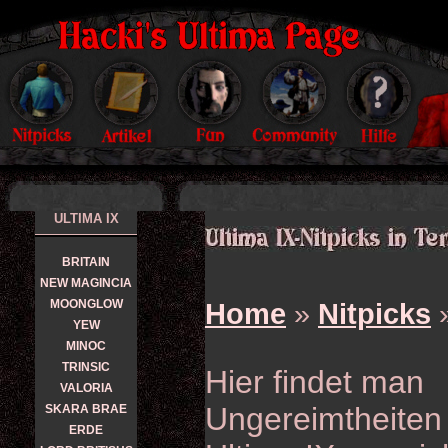
ULTIMA IX
BRITAIN
NEW MAGINCIA
MOONGLOW
Home
»
Nitpicks
YEW
MINOC
TRINSIC
Hier findet man
VALORIA
Ungereimtheiten
SKARA BRAE
ERDE