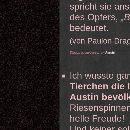
spricht sie an
des Opfers,
„B
bedeutet.
(von Paulon Dra
Einfach ausgebessert im
Patch
!
Ich wusste gar
Tierchen die 
Austin bevöl
Riesenspinnen
helle Freude!
Und keiner sol