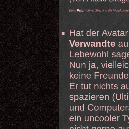
Beim
Patch
öffnet Shamino die Mondpforte
Hat der Avata
Verwandte
auf
Lebewohl sage
Nun ja, viellei
keine Freunde
Er tut nichts 
spazieren (Ult
und Computersp
ein uncooler T
nicht gerne au