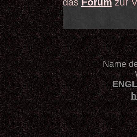
das
Forum
zur V
Name des
ENGL
h