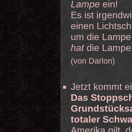
Lampe
ein!
Es ist irgendw
einen Lichtsch
um die Lampe 
hat
die Lampe j
(von Darlon)
Jetzt kommt e
Das Stoppsch
Grundstücksa
totaler Schw
Amerika gilt,