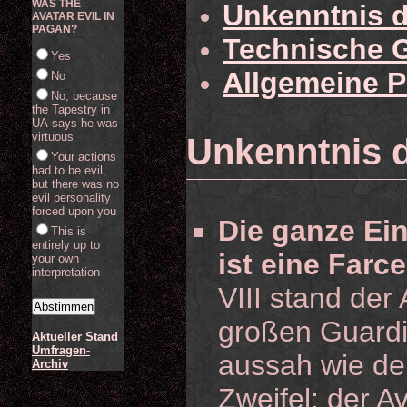
WAS THE
Unkenntnis d
AVATAR EVIL IN
PAGAN?
Technische 
Yes
Allgemeine 
No
No, because
the Tapestry in
UA says he was
virtuous
Unkenntnis 
Your actions
had to be evil,
but there was no
evil personality
forced upon you
Die ganze Ei
This is
entirely up to
ist eine Farce
your own
interpretation
VIII stand der
großen Guardi
Aktueller Stand
Umfragen-
aussah wie der
Archiv
Zweifel: der A