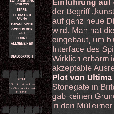
Einführung auf 
LORD BRITISHS
SCHLOSS
der Begriff „künst
TERFIN
FLORA UND
auf ganz neue D
FAUNA
TOPOGRAPHIE
wird. Man hat di
GOBELIN DER
ZEIT
eingebaut, um bl
JOURNAL
ALLGEMEINES
Interface des Sp
Wirklich erbärmli
DIALOGPATCH
akzeptable Ausr
Plot von Ultima
ZITAT:
Stonegate in Brit
"The closest docks to
the Abbey are located
in Britain."
gab keinen Grund
in den Mülleimer