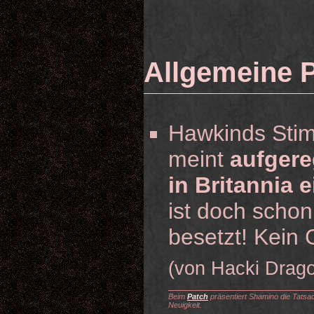
Allgemeine 
Hawkinds Stim
meint
aufgere
in Britannia e
ist doch scho
besetzt! Kein 
(von Hacki Drag
Beim
Patch
präsentiert Shamino die Tatsach
Neuigkeit.