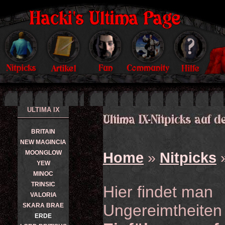
ULTIMA IX
BRITAIN
NEW MAGINCIA
MOONGLOW
Home
»
Nitpicks
YEW
MINOC
TRINSIC
Hier findet man
VALORIA
Ungereimtheiten 
SKARA BRAE
ERDE