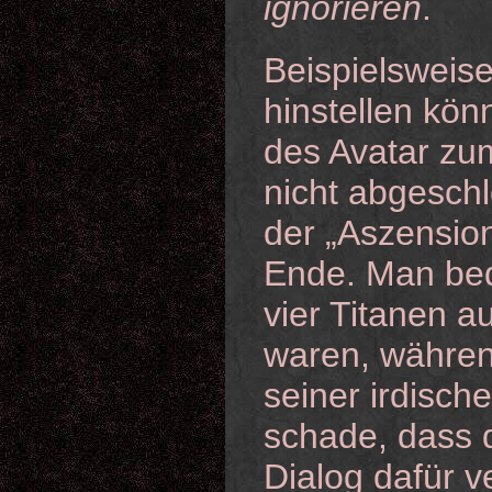
ignorieren
.
Beispielsweis
hinstellen kön
des Avatar zu
nicht abgesch
der „Aszension
Ende. Man bed
vier Titanen a
waren, währen
seiner irdisch
schade, dass d
Dialog dafür 