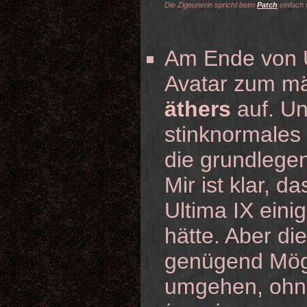
Die Zigeunerin spricht beim
Patch
einfach
Am Ende von Ul
Avatar zum m
äthers
auf. Und
stinknormales
die grundlege
Mir ist klar, d
Ultima IX ein
hätte. Aber di
genügend Mögl
umgehen, ohne