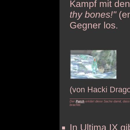
Kampf mit de
thy bones!"
(en
Gegner los.
(von Hacki Drag
Der
Patch
erklärt diese Sache damit, dass
brachte.
In Ultima IX g