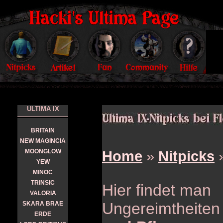
ULTIMA IX
BRITAIN
NEW MAGINCIA
MOONGLOW
Home
»
Nitpicks
YEW
MINOC
TRINSIC
Hier findet man
VALORIA
Ungereimtheiten
SKARA BRAE
ERDE