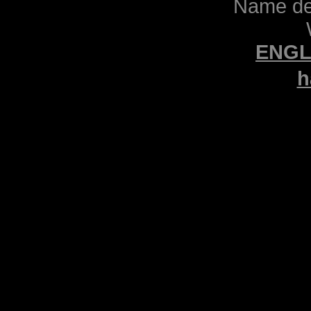
Name des
ENGL
h