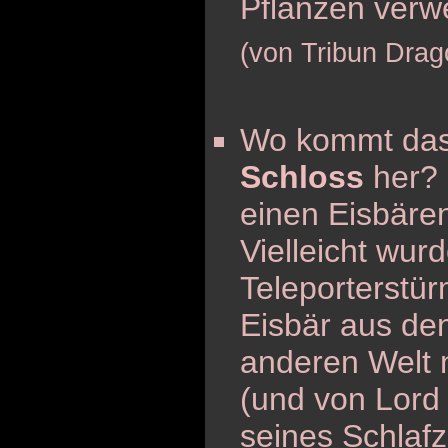
Pflanzen verw
(von Tribun Drag
Wo kommt da
Schloss
her? 
einen Eisbäre
Vielleicht wur
Teleporterstür
Eisbär aus den
anderen Welt n
(und von Lord 
seines Schlaf