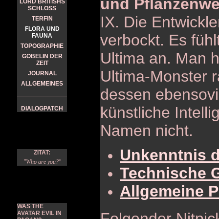
und Pflanzenwe
LORD BRITISHS
SCHLOSS
IX. Die Entwickl
TERFIN
FLORA UND
verbockt. Es fühl
FAUNA
TOPOGRAPHIE
Ultima an. Man ha
GOBELIN DER
ZEIT
Ultima-Monster 
JOURNAL
ALLGEMEINES
dessen ebensovi
künstliche Intell
DIALOGPATCH
Namen nicht.
Unkenntnis d
ZITAT:
"Who are you?"
Technische 
Allgemeine 
WAS THE
AVATAR EVIL IN
Folgender Nitpic