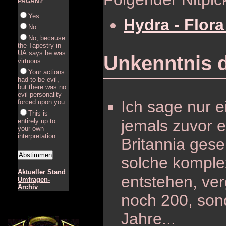
PAGAN?
Yes
Hydra - Flor
No
No, because
the Tapestry in
UA says he was
Unkenntnis 
virtuous
Your actions
had to be evil,
but there was no
evil personality
Ich sage nur 
forced upon you
This is
jemals zuvor e
entirely up to
your own
interpretation
Britannia gese
solche kompl
Aktueller Stand
entstehen, ver
Umfragen-
Archiv
noch 200, sond
Jahre...