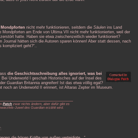
e
Mondpforten
nicht mehr funktionieren, seitdem die
Säulen
ins Land
e Mondpforten am Ende von Ultima VII nicht mehr funktionierten, weil der
erstört hatte. Haben sie etwa zwischenzeitlich wieder funktioniert?
 Journal hätten sich die Autoren sparen können! Aber statt dessen, nach
kompliziert geht?“..
dass
die Geschichtsschreibung alles ignoriert, was bei
 Bei Underworld I geschah Historisches auf der Insel des
 der
Guardian
Britannia angreifen! Ist das etwa völlig egal?
t noch an Underworld II erinnert, ist Altaras Zepter im Museum.
em
Patch
zwar nichts ändern, aber dafür gibt es
chwarzfels-Juwel des Guardian erzählt wird.
:
egen die bösen Kräfte von außen verteidigte...“