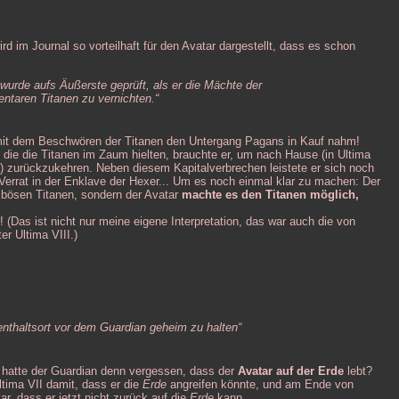
ird im Journal so vorteilhaft für den Avatar dargestellt, dass es schon
wurde aufs Äußerste geprüft, als er die Mächte der
entaren Titanen zu vernichten.“
mit dem Beschwören der Titanen den Untergang Pagans in Kauf nahm!
die die Titanen im Zaum hielten, brauchte er, um nach Hause (in Ultima
nia) zurückzukehren. Neben diesem Kapitalverbrechen leistete er sich noch
Verrat in der Enklave der Hexer... Um es noch einmal klar zu machen: Der
e bösen Titanen, sondern der Avatar
machte es den Titanen möglich,
(Das ist nicht nur meine eigene Interpretation, das war auch die von
er Ultima VIII.)
enthaltsort vor dem Guardian geheim zu halten“
a hatte der Guardian denn vergessen, dass der
Avatar auf der Erde
lebt?
tima VII damit, dass er die
Erde
angreifen könnte, und am Ende von
r, dass er jetzt nicht zurück auf die
Erde
kann.