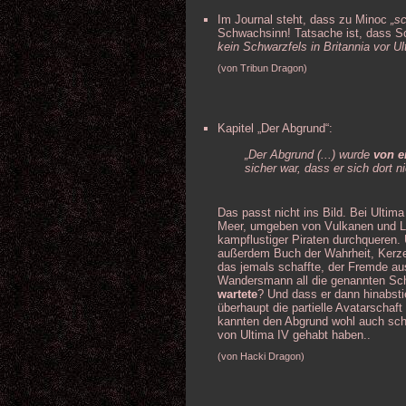
Im Journal steht, dass zu Minoc
„s
Schwachsinn! Tatsache ist, dass Sch
kein Schwarzfels in Britannia vor Ul
(von Tribun Dragon)
Kapitel „Der Abgrund“:
„Der Abgrund (...) wurde
von e
sicher war, dass er sich dort ni
Das passt nicht ins Bild. Bei Ultima
Meer, umgeben von Vulkanen und La
kampflustiger Piraten durchqueren.
außerdem Buch der Wahrheit, Kerze 
das jemals schaffte, der Fremde aus
Wandersmann all die genannten Sc
wartete
? Und dass er dann hinabsti
überhaupt die partielle Avatarschaft
kannten den Abgrund wohl auch sch
von Ultima IV gehabt haben..
(von Hacki Dragon)