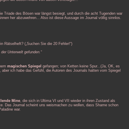
ie Triade des Bösen war längst besiegt, und durch die acht Tugenden war
innen
her abzuwehren... Also ist diese Aussage im Journal völlig sinnlos.
in Rätselheft? („Suchen Sie die 20 Fehler!“)
n der Unterwelt gefunden.“
einem
magischen Spiegel
gefangen; von Ketten keine Spur...(Ja, OK, es
, aber ich habe das Gefühl, die Autoren des Journals hatten vom Spiegel
llende Mine
, die sich in Ultima VI und VII wieder in ihren Zustand als
te. Das Journal scheint uns weismachen zu wollen, dass Shame schon
Paladine war.