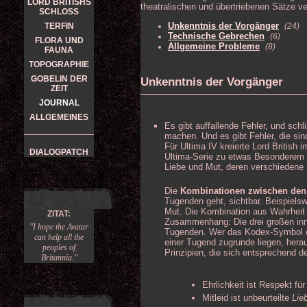
LORD BRITISHS
theatralischen und übertriebenen Sätze v
SCHLOSS
Unkenntnis der Vorgänger
TERFIN
(24)
Technische Gebrechen
(6)
FLORA UND
Allgemeine Probleme
(8)
FAUNA
TOPOGRAPHIE
GOBELIN DER
Unkenntnis der Vorgänger
ZEIT
JOURNAL
ALLGEMEINES
Es gibt auffallende Fehler, und schl
machen. Und es gibt Fehler, die sin
Für Ultima IV kreierte Lord British 
DIALOGPATCH
Ultima-Serie zu etwas Besonderem 
Liebe und Mut, deren verschiedene
Die
Kombinationen zwischen den 
Tugenden geht, sichtbar. Beispielsw
Mut. Die Kombination aus Wahrheit
ZITAT:
Zusammenhang: Die drei großen inner
"I hope the Avatar
Tugenden. Wer das Kodex-Symbol etw
can help all the
einer Tugend zugrunde liegen, herau
peoples of
Prinzipien, die sich entsprechend de
Britannia."
Ehrlichkeit ist Respekt für
Mitleid ist unbeurteilte
Lie