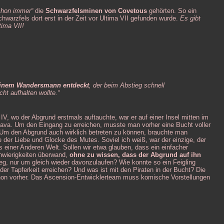
chon immer“
die
Schwarzfelsminen von Covetous
gehörten. So ein
warzfels dort erst in der Zeit vor Ultima VII gefunden wurde.
Es gibt
tima VII!
inem Wandersmann entdeckt
, der beim Abstieg schnell
cht aufhalten wollte.“
 IV, wo der Abgrund erstmals auftauchte, war er auf einer Insel mitten im
va. Um den Eingang zu erreichen, musste man vorher eine Bucht voller
 Um den Abgrund auch wirklich betreten zu können, brauchte man
der Liebe und Glocke des Mutes. Soviel ich weiß, war der einzige, der
 einer Anderen Welt. Sollen wir etwa glauben, dass ein einfacher
hwierigkeiten überwand,
ohne zu wissen, dass der Abgrund auf ihn
eg, nur um gleich wieder davonzulaufen? Wie konnte so ein Feigling
 der Tapferkeit erreichen? Und was ist mit den Piraten in der Bucht? Die
on vorher. Das Ascension-Entwicklerteam muss komische Vorstellungen