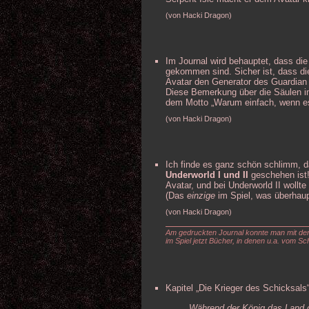
(von Hacki Dragon)
Im Journal wird behauptet, dass di
gekommen sind. Sicher ist, dass di
Avatar den Generator des Guardian z
Diese Bemerkung über die Säulen im
dem Motto „Warum einfach, wenn es 
(von Hacki Dragon)
Ich finde es ganz schön schlimm, 
Underworld I und II
geschehen ist!
Avatar, und bei Underworld II wollte
(Das
einzige
im Spiel, was überhaup
(von Hacki Dragon)
Am gedruckten Journal konnte man mit d
im Spiel jetzt Bücher, in denen u.a. vom S
Kapitel „Die Krieger des Schicksals“
„Während der König das Land g