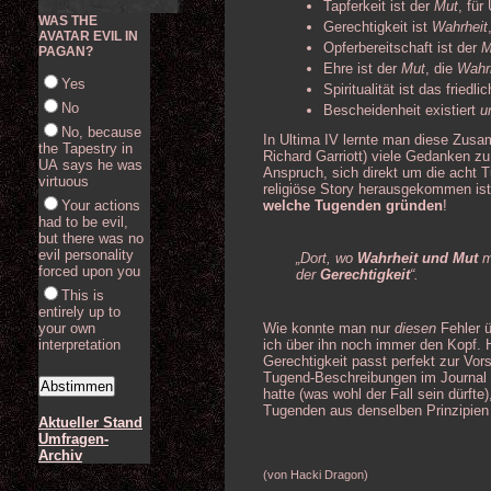
Tapferkeit ist der
Mut
, für
WAS THE
Gerechtigkeit ist
Wahrheit
AVATAR EVIL IN
Opferbereitschaft ist der
M
PAGAN?
Ehre ist der
Mut
, die
Wahr
Yes
Spiritualität ist das fried
No
Bescheidenheit existiert
u
No, because
In Ultima IV lernte man diese Zusa
the Tapestry in
Richard Garriott) viele Gedanken z
UA says he was
Anspruch, sich direkt um die acht 
virtuous
religiöse Story herausgekommen is
welche Tugenden gründen
!
Your actions
had to be evil,
but there was no
evil personality
„Dort, wo
Wahrheit und Mut
m
forced upon you
der
Gerechtigkeit
“.
This is
entirely up to
Wie konnte man nur
diesen
Fehler ü
your own
ich über ihn noch immer den Kopf. 
interpretation
Gerechtigkeit passt perfekt zur Vor
Tugend-Beschreibungen im Journal 
hatte (was wohl der Fall sein dürft
Tugenden aus denselben Prinzipien 
Aktueller Stand
Umfragen-
Archiv
(von Hacki Dragon)