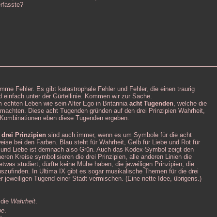
erfasste?
imme Fehler. Es gibt katastrophale Fehler und Fehler, die einen traurig
d einfach unter der Gürtellinie. Kommen wir zur Sache.
im echten Leben wie sein Alter Ego in Britannia
acht Tugenden
, welche die
machten. Diese acht Tugenden gründen auf den drei Prinzipien Wahrheit,
 Kombinationen eben diese Tugenden ergeben.
drei Prinzipien
sind auch immer, wenn es um Symbole für die acht
eise bei den Farben. Blau steht für Wahrheit, Gelb für Liebe und Rot für
 und Liebe ist demnach also Grün. Auch das Kodex-Symbol zeigt den
en Kreise symbolisieren die drei Prinzipien, alle anderen Linien die
as studiert, dürfte keine Mühe haben, die jeweiligen Prinzipien, die
szufinden. In Ultima IX gibt es sogar musikalische Themen für die drei
r jeweiligen Tugend einer Stadt vermischen. (Eine nette Idee, übrigens.)
 die
Wahrheit
.
be
.