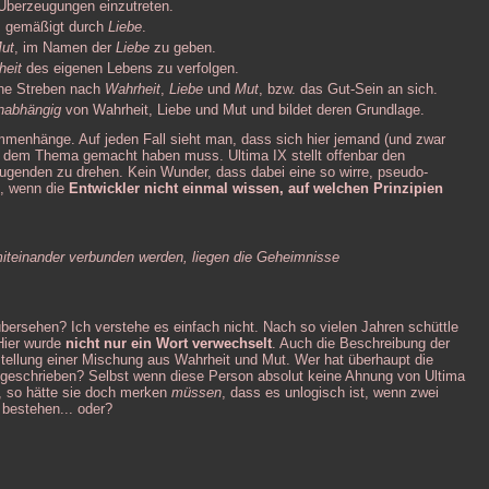
 Überzeugungen einzutreten.
, gemäßigt durch
Liebe
.
ut
, im Namen der
Liebe
zu geben.
heit
des eigenen Lebens zu verfolgen.
liche Streben nach
Wahrheit
,
Liebe
und
Mut
, bzw. das Gut-Sein an sich.
nabhängig
von Wahrheit, Liebe und Mut und bildet deren Grundlage.
mmenhänge. Auf jeden Fall sieht man, dass sich hier jemand (und zwar
u dem Thema gemacht haben muss. Ultima IX stellt offenbar den
Tugenden zu drehen. Kein Wunder, dass dabei eine so wirre, pseudo-
t, wenn die
Entwickler nicht einmal wissen, auf welchen Prinzipien
iteinander verbunden werden, liegen die Geheimnisse
bersehen? Ich verstehe es einfach nicht. Nach so vielen Jahren schüttle
Hier wurde
nicht nur ein Wort verwechselt
. Auch die Beschreibung der
stellung einer Mischung aus Wahrheit und Mut. Wer hat überhaupt die
geschrieben? Selbst wenn diese Person absolut keine Ahnung von Ultima
e), so hätte sie doch merken
müssen
, dass es unlogisch ist, wenn zwei
bestehen... oder?