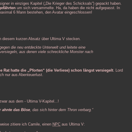
signer in einziges Kapitel („Die Krieger des Schicksals“) gepackt haben.
efährten
um sich versammelte. Ha, da haben die nicht aufgepasst. In
 maximal 6 Mann bestehen, den Avatar eingeschlossen!
in diesem kurzen Absatz über Ultima V stecken.
 gegen die neu entdeckte Unterwelt und leitete eine
 versiegeln, aus denen viele schreckliche Monster nach
e Rat hatte die „Pforten“ (die Verliese) schon längst versiegelt
. Lord
ich nur aus Abenteuerlust.
zwar aus dem - Ultima V-Kapitel...!
er
ahnte das Böse
, das sich hinter dem Thron verbarg.“
weise zitiere ich Camile, einen
NPC
aus Ultima V: