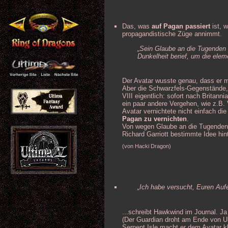
Das, was
auf Pagan passiert
ist, w
propagandistische Züge annimmt.
„Sein Glaube an die Tugenden 
Dunkelheit berief, um die elem
Der Avatar wusste genau, dass er 
Aber die Schwarzfels-Gegenstände, 
VIII eigentlich: sofort nach Britan
ein paar andere Vergehen, wie z.B. 
Avatar vernichtete nicht einfach di
Pagan zu vernichten
.
Von wegen Glaube an die Tugenden! 
Richard Garriott bestimmte Idee hint
(von Hacki Dragon)
„Ich habe versucht, Euren Auf
...schreibt Hawkwind im Journal. J
(Der Guardian droht am Ende von Ul
Serpent Isle macht er dem Avatar kla