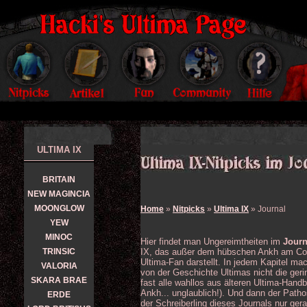
ULTIMA IX
BRITAIN
NEW MAGINCIA
MOONGLOW
Home
»
Nitpicks
»
Ultima IX
» Journal
YEW
MINOC
Hier findet man Ungereimtheiten im
Journ
TRINSIC
IX, das außer dem hübschen Ankh am Cove
Ultima-Fan darstellt. In jedem Kapitel mac
VALORIA
von der Geschichte Ultimas nicht die geri
SKARA BRAE
fast alle wahllos aus älteren Ultima-Hand
Ankh... unglaublich!). Und dann der Path
ERDE
der Schreiberling dieses Journals nur ger