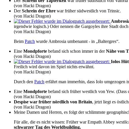
Der
Schrein der Tapferkeit
war früher südöstlich von Valoria
(von Hacki Dragon)
Der
Schrein der Ehre
war früher südwestlich von Trinsic.
(von Hacki Dragon)
Ambrosi
irgendwie logisch.) Oder nennen die Gargoyles ihre Stadt doch
(von Hacki Dragon)
Beim
Patch
wurde Ambrosia umbenannt - in „Baltergres“.
Eine
Mondpforte
befand sich schon immer in der
Nähe von Tr
(von Hacki Dragon)
Iolos Hüt
Freilich wird davon im Spiel nichts erwähnt.
(von Hacki Dragon)
Durch den
Patch
erfährt man immerhin, dass Iolo umgezogen is
Eine
Mondpforte
befand sich früher westlich von Yew. (Dass
(von Hacki Dragon)
Despise war früher nördlich von Britain
, jetzt liegt es östlich
(von Hacki Dragon)
Meine Damen und Herren, es folgt der schlimmste geographisch
Für alle, die es nicht wissen: Früher war Empath Abbey
westli
schwarzer Tag des Worldbuilding.