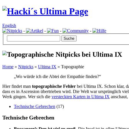
English
-
-
-
-
Home
»
Nitpicks
»
Ultima IX
» Topographie
„Wo würde ich die Abtei der Empathie finden?“
Hier findet man
topographische Fehler
bei Ultima IX. Schon klar, d
dass es in Ascension übertrieben wird. Die Welt war ursprünglich viel
Werk gingen. Wer sich die
versteckten Karten in Ultima IX
anschaut,
Technische Gebrechen
(17)
Technische Gebrechen
Buccaneer’s Den ist
viel
zu groß
. Die Insel ist in
allen
Ultimas 