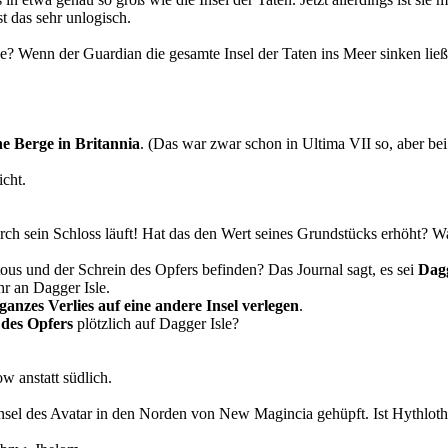
t das sehr unlogisch.
he? Wenn der Guardian die gesamte Insel der Taten ins Meer sinken lie
he Berge in Britannia
. (Das war zwar schon in Ultima VII so, aber b
icht.
durch sein Schloss läuft! Hat das den Wert seines Grundstücks erhöht? 
etous und der Schrein des Opfers befinden? Das Journal sagt, es sei
Dagg
r an Dagger Isle.
ganzes Verlies auf eine andere Insel verlegen
.
 des Opfers
plötzlich auf Dagger Isle?
 anstatt südlich.
nsel des Avatar in den Norden von New Magincia gehüpft. Ist Hythlot