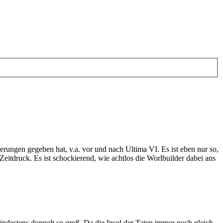
rungen gegeben hat, v.a. vor und nach Ultima VI. Es ist eben nur so,
Zeitdruck. Es ist schockierend, wie achtlos die Worlbuilder dabei ans
 mindestens doppelt so groß. Da die Insel der Taten immer noch gleich