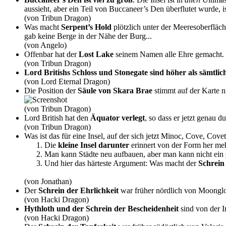
aussieht, aber ein Teil von Buccaneer’s Den überflutet wurde, is
(von Tribun Dragon)
Was macht
Serpent’s Hold
plötzlich unter der Meeresoberfläc
gab keine Berge in der Nähe der Burg...
(von Angelo)
Offenbar hat der
Lost Lake
seinem Namen alle Ehre gemacht.
(von Tribun Dragon)
Lord Britishs Schloss und Stonegate sind höher als sämtlic
(von Lord Eternal Dragon)
Die Position der
Säule von Skara Brae
stimmt auf der Karte n
(von Tribun Dragon)
Lord British hat den
Äquator verlegt
, so dass er jetzt genau 
(von Tribun Dragon)
Was ist das für eine Insel, auf der sich jetzt Minoc, Cove, Cov
Die
kleine Insel darunter
erinnert von der Form her meh
Man kann Städte neu aufbauen, aber man kann nicht ein
Und hier das härteste Argument: Was macht der
Schrein
(von Jonathan)
Der
Schrein der Ehrlichkeit
war früher nördlich von Moonglow
(von Hacki Dragon)
Hythloth und der Schrein der Bescheidenheit
sind von der I
(von Hacki Dragon)