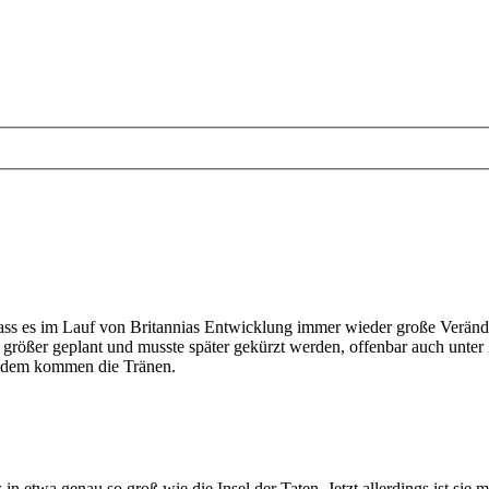
ass es im Lauf von Britannias Entwicklung immer wieder große Verände
 größer geplant und musste später gekürzt werden, offenbar auch unter 
 dem kommen die Tränen.
in etwa genau so groß wie die Insel der Taten. Jetzt allerdings ist sie