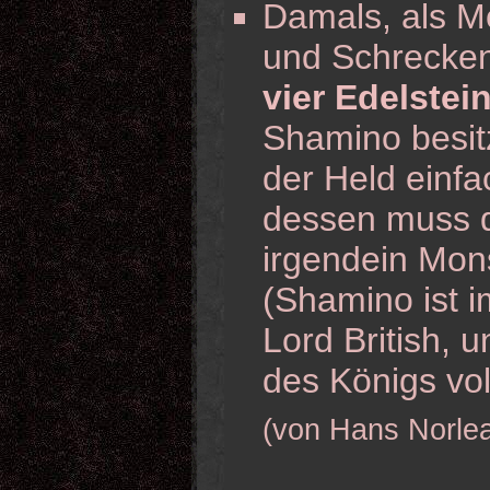
Damals, als M
und Schrecken
vier Edelstei
Shamino besitz
der Held einfac
dessen muss d
irgendein Mons
(Shamino ist i
Lord British, 
des Königs vol
(von Hans Norlea