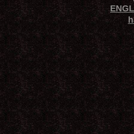
ENGL
h