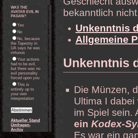
Geschlecht auswä
WAS THE
bekanntlich nicht
AVATAR EVIL IN
PAGAN?
Unkenntnis d
Yes
No
Allgemeine 
No, because
the Tapestry in
UA says he was
virtuous
Unkenntnis 
Your actions
had to be evil,
but there was no
evil personality
forced upon you
This is
Die Münzen, 
entirely up to
your own
Ultima I dabei
interpretation
im Spiel sein.
Aktueller Stand
ein
Kodex-Sy
Umfragen-
Archiv
Es war ein gan