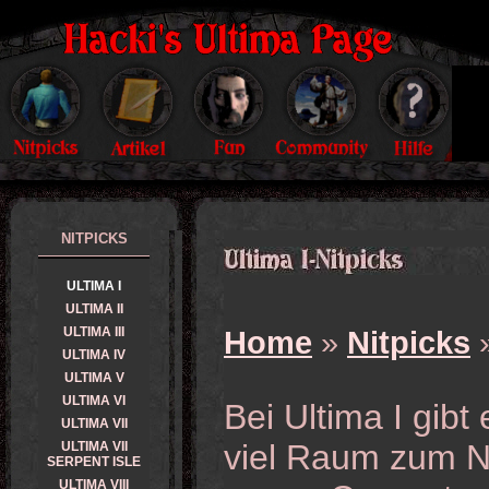
NITPICKS
ULTIMA I
ULTIMA II
ULTIMA III
Home
»
Nitpicks
»
ULTIMA IV
ULTIMA V
ULTIMA VI
Bei Ultima I gibt
ULTIMA VII
viel Raum zum Ni
ULTIMA VII
SERPENT ISLE
ULTIMA VIII