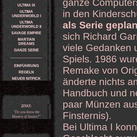
ganze Computers
ULTIMA IX
in den Kindersc
ULTIMA
UNDERWORLD I
als Serie geplan
ULTIMA
UNDERWORLD II
SAVAGE EMPIRE
sich Richard Garr
MARTIAN
DREAMS
viele Gedanken 
GANZE SERIE
Spiels. 1986 wurd
EINFÜHRUNG
Remake von Orig
REGELN
änderte nichts am
NEUER NITPICK
Handbuch und ne
paar Münzen aus
ZITAT:
"Do you know the
Finsternis).
Mantra of Justice?"
Bei Ultima I kon