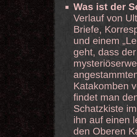
Was ist der 
Verlauf von Ul
Briefe, Korre
und einem „Le
geht, dass de
mysteriöserwe
angestammten 
Katakomben ve
findet man de
Schatzkiste i
ihn auf einen 
den Oberen Ka