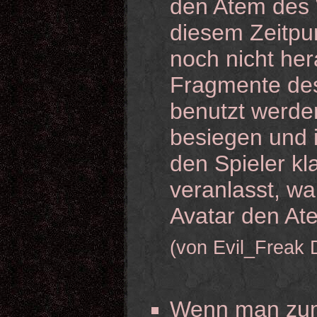
den Atem des 
diesem Zeitpun
noch nicht he
Fragmente des
benutzt werde
besiegen und i
den Spieler kl
veranlasst, wa
Avatar den At
(von Evil_Freak 
Wenn man zum