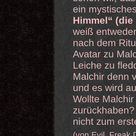
ein mystische
Himmel“ (die
weiß entweder 
nach dem Ritu
Avatar zu Malc
Leiche zu fledd
Malchir denn 
und es wird a
Wollte Malchir
zurückhaben? 
nicht zum erst
(von Evil_Freak 