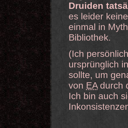
Druiden tats
es leider kein
einmal in Myt
Bibliothek.
(Ich persönlic
ursprünglich i
sollte, um gen
von
EA
durch d
Ich bin auch s
Inkonsistenzen