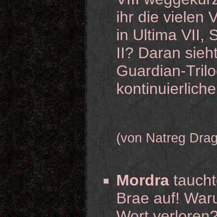
ihr die vielen
in Ultima VII,
II? Daran sieh
Guardian-Trilo
kontinuierlich
(von Natreg Dra
Mordra
taucht
Brae auf! Waru
Wort verloren