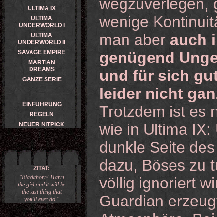
wegzuverlegen, gi
ULTIMA IX
wenige Kontinuitä
ULTIMA
UNDERWORLD I
man aber
auch 
ULTIMA
UNDERWORLD II
SAVAGE EMPIRE
genügend Unger
MARTIAN
DREAMS
und für sich gu
GANZE SERIE
leider nicht gan
EINFÜHRUNG
Trotzdem ist es 
REGELN
wie in Ultima IX: 
NEUER NITPICK
dunkle Seite des
dazu, Böses zu t
ZITAT:
"Blackthorn! Harm
völlig ignoriert 
the girl and it will be
the last thing that
Guardian erzeug
you'll ever do."