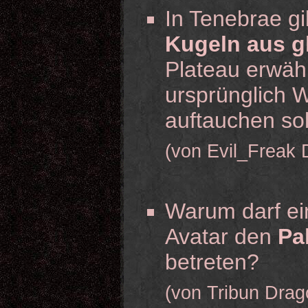
In Tenebrae gi
Kugeln aus g
Plateau erwäh
ursprünglich W
auftauchen so
(von Evil_Freak 
Warum darf ei
Avatar den
Pa
betreten?
(von Tribun Drag