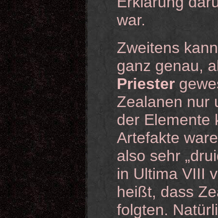
Erklärung darü
war.
Zweitens kann
ganz genau, a
Priester
gewese
Zealanen nur 
der Elemente 
Artefakte war
also sehr „dru
in Ultima VIII
heißt, dass Z
folgten. Natürl