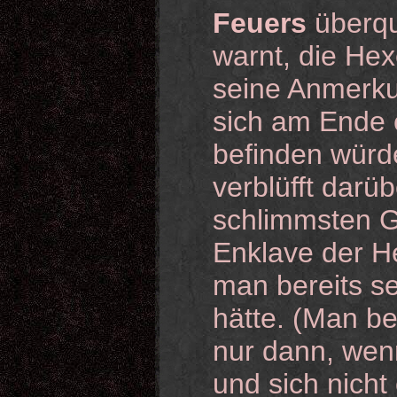
Feuers
überqu
warnt, die Hex
seine Anmerkun
sich am Ende 
befinden würde
verblüfft darü
schlimmsten G
Enklave der He
man bereits s
hätte. (Man 
nur dann, wen
und sich nicht