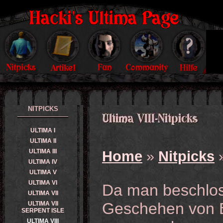
NITPICKS
ULTIMA I
ULTIMA II
ULTIMA III
Home
»
Nitpicks
»
ULTIMA IV
ULTIMA V
ULTIMA VI
Da man beschlos
ULTIMA VII
Geschehen von B
ULTIMA VII
SERPENT ISLE
ULTIMA VIII