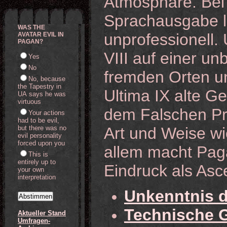
Atmosphäre. Bei U
Sprachausgabe l
WAS THE
unprofessionell. 
AVATAR EVIL IN
PAGAN?
VIII auf einer u
Yes
No
fremden Orten u
No, because
the Tapestry in
Ultima IX alte G
UA says he was
virtuous
dem Falschen Pr
Your actions
had to be evil,
but there was no
Art und Weise wi
evil personality
forced upon you
allem macht Pag
This is
entirely up to
Eindruck als Asc
your own
interpretation
Unkenntnis d
Technische 
Aktueller Stand
Umfragen-