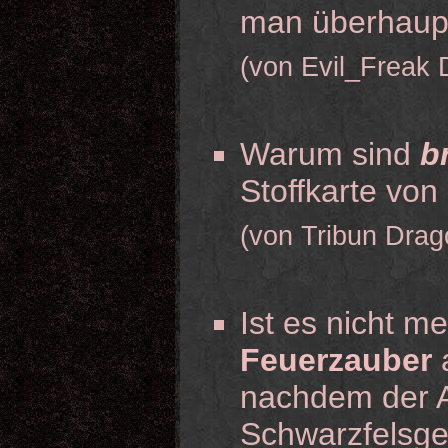
man überhaupt
(von Evil_Freak 
Warum sind
b
Stoffkarte vo
(von Tribun Drag
Ist es nicht m
Feuerzauber
a
nachdem der A
Schwarzfelsge