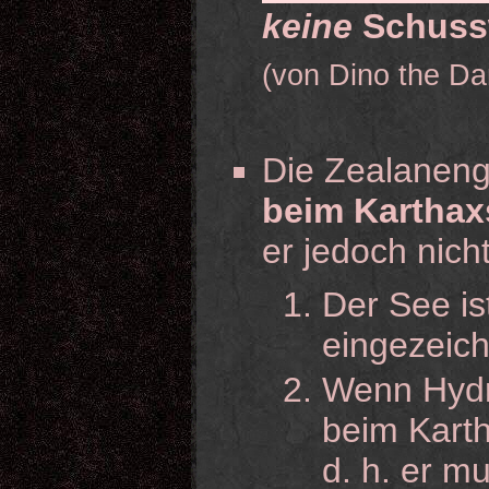
keine
Schuss
(von Dino the Da
Die Zealaneng
beim Karthaxs
er jedoch nich
Der See is
eingezeich
Wenn Hydro
beim Karth
d. h. er m