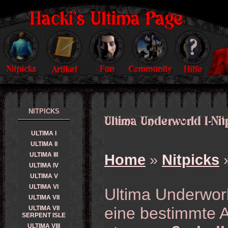
NITPICKS
ULTIMA I
ULTIMA II
ULTIMA III
Home
»
Nitpicks
»
ULTIMA IV
ULTIMA V
ULTIMA VI
Ultima Underworl
ULTIMA VII
eine bestimmte 
ULTIMA VII
SERPENT ISLE
ULTIMA VIII