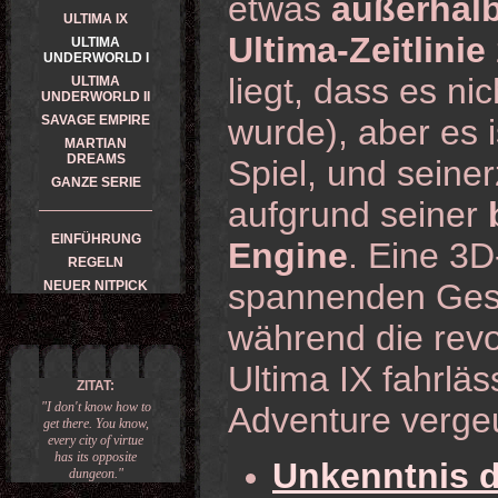
etwas
außerhal
ULTIMA IX
Ultima-Zeitlinie
ULTIMA
UNDERWORLD I
liegt, dass es ni
ULTIMA
UNDERWORLD II
SAVAGE EMPIRE
wurde), aber es i
MARTIAN
DREAMS
Spiel, und seiner
GANZE SERIE
aufgrund seiner
EINFÜHRUNG
Engine
. Eine 3D
REGELN
spannenden Ges
NEUER NITPICK
während die rev
Ultima IX fahrläss
ZITAT:
"I don't know how to
Adventure verge
get there. You know,
every city of virtue
has its opposite
Unkenntnis d
dungeon."