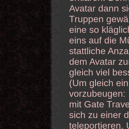
Avatar dann si
Truppen gewäh
eine so klägli
eins auf die 
stattliche An
dem Avatar zur
gleich viel be
(Um gleich ei
vorzubeugen: 
mit Gate Trav
sich zu einer 
teleportieren.