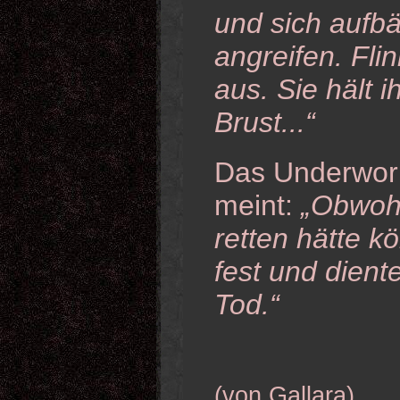
und sich aufbä
angreifen. Fli
aus. Sie hält i
Brust...“
Das Underwor
meint:
„Obwohl
retten hätte k
fest und dien
Tod.“
(von Gallara)