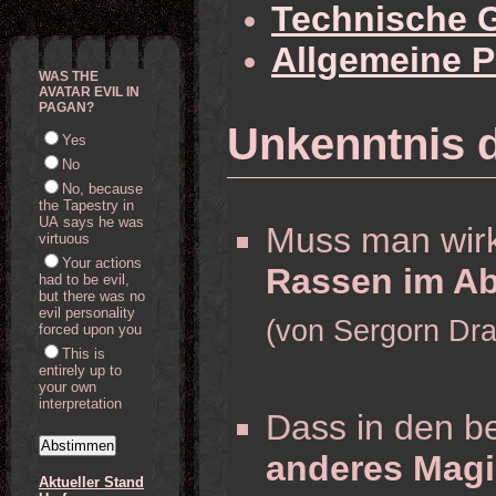
Technische 
Allgemeine 
WAS THE
AVATAR EVIL IN
PAGAN?
Unkenntnis 
Yes
No
No, because
the Tapestry in
UA says he was
Muss man wirk
virtuous
Your actions
Rassen im A
had to be evil,
but there was no
evil personality
(von Sergorn Dr
forced upon you
This is
entirely up to
your own
interpretation
Dass in den b
anderes Mag
Aktueller Stand