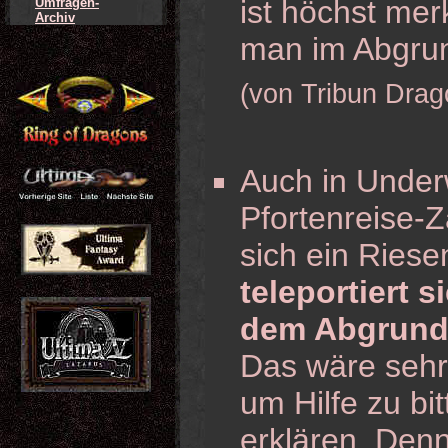
ist höchst mer
Umfragen-
Archiv
man im Abgrun
(von Tribun Drag
Auch in Underw
Pfortenreise-
sich ein Riese
teleportiert s
dem Abgrund
Das wäre sehr 
um Hilfe zu bi
erklären. Den